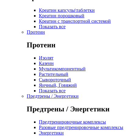
Креатин капсулы\таблетки
Креатин порошковый
Креатин с транспортной системой
Показать все
Протеин
Протеин
Изолят
Казеин
Мультикомпонентный
Растительный
Сывороточный
Яичный, Говяжий
Показать все
Предтрены / Энергетики
Предтрены / Энергетики
Предтренировочные комплексы
Разовые предтренировочные комплексы
Энергетики