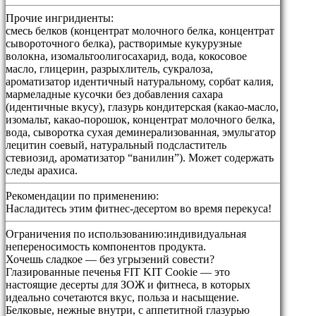
Прочие ингридиенты:
смесь белков (концентрат молочного белка, концентрат
сывороточного белка), растворимые кукурузные
волокна, изомальтоолигосахарид, вода, кокосовое
масло, глицерин, разрыхлитель, сукралоза,
ароматизатор идентичный натуральному, сорбат калия,
мармеладные кусочки без добавления сахара
(идентичные вкусу), глазурь кондитерская (какао-масло,
изомальт, какао-порошок, концентрат молочного белка,
вода, сыворотка сухая деминерализованная, эмульгатор
лецитин соевый, натуральный подсластитель
стевиозид, ароматизатор “ванилин”). Может содержать
следы арахиса.
Рекомендации по применению:
Насладитесь этим фитнес-десертом во время перекуса!
Ограничения по использованию:
индивидуальная
непереносимость компонентов продукта.
Хочешь сладкое — без угрызений совести?
Глазированные печенья FIT KIT Cookie — это
настоящие десерты для ЗОЖ и фитнеса, в которых
идеально сочетаются вкус, польза и насыщение.
Белковые, нежные внутри, с аппетитной глазурью