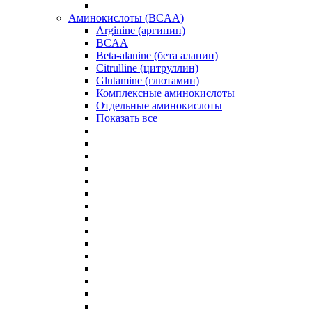
Аминокислоты (BCAA)
Arginine (аргинин)
BCAA
Beta-alanine (бета аланин)
Citrulline (цитруллин)
Glutamine (глютамин)
Комплексные аминокислоты
Отдельные аминокислоты
Показать все