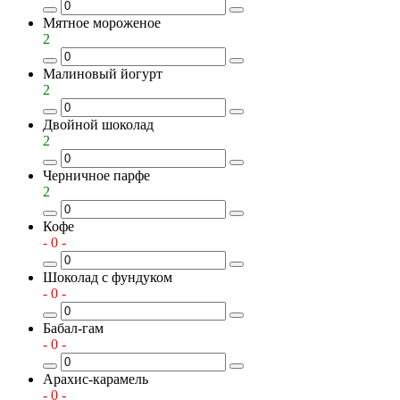
Мятное мороженое
2
Малиновый йогурт
2
Двойной шоколад
2
Черничное парфе
2
Кофе
- 0 -
Шоколад с фундуком
- 0 -
Бабал-гам
- 0 -
Арахис-карамель
- 0 -