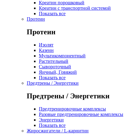
Креатин порошковый
Креатин с транспортной системой
Показать все
Протеин
Протеин
Изолят
Казеин
Мультикомпонентный
Растительный
Сывороточный
Яичный, Говяжий
Показать все
Предтрены / Энергетики
Предтрены / Энергетики
Предтренировочные комплексы
Разовые предтренировочные комплексы
Энергетики
Показать все
Жиросжигатели / L-карнитин