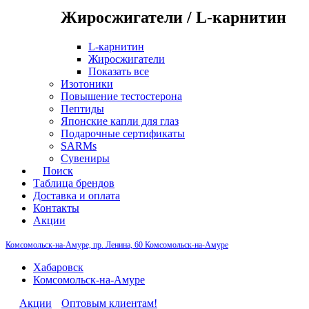
Жиросжигатели / L-карнитин
L-карнитин
Жиросжигатели
Показать все
Изотоники
Повышение тестостерона
Пептиды
Японские капли для глаз
Подарочные сертификаты
SARMs
Сувениры
Поиск
Таблица брендов
Доставка и оплата
Контакты
Акции
Комсомольск-на-Амуре, пр. Ленина, 60
Комсомольск-на-Амуре
Хабаровск
Комсомольск-на-Амуре
Акции
Оптовым клиентам!