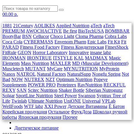
0
0.00 р.
1881
21Century
AOLIKES
Applied Nutrition
aTech
aTech
PREMIUM
AWOCHACTIVE
Be first
BioTechUSA
BOMBBAR
BootyBar
BSN
Cellucor
Choco Light
Cloma Pharma
Cobra Labs
Coca Cola
CYBERMASS
Envenom Pharm
Epic Labs
Fit Kit
Fit
PARAD
Fitness Food Factory
Fitness Кондитерская
FitnesShock
FitRule
GEON
Horror Laboratory
Innovative
insane labz
IRONMAN
IRONTRUE
ITSTYLE
KAL
MADMAX
Magic
Elements
Mass Nutrition
MAXLER
MD (Muscular Development)
Muscletech
MUTANT
MyCare
MYNUTRITION
MyProtein
Nanox
NATROL
Natural Factors
NaturalSupp
Nongfu Spring
Not
Bad
NOW
NUTREX
NZT
Optimum Nutrition
Popeye
Supplements
POWER PRO
Proteinrex
RavNutrition
RECKFUL
REXY
SAN
Scitec Nutrition
Shaker Bottle
Siberian Nutrogunz
Solgar
SportLine Nutrition
Steel Power
Swanson
Syntrax
Tree of
Life
Twinlab
Ultimate Nutrition
UniONE
Universal
VPLab
WellFoods
WTF labz
XXI Power
Детские Витамины
Ё Батон
Корейская продукция
Остальное
ФрукДоза
Шоколад ручной
работы
Японская продукция
Прочее
Диетическое питание