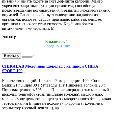
питания и начать худеть за счёт дефицита калорий. Манго
укрепляет защитные функции организма, способствует
предотвращению возникновения и развития злокачественных
опухолей. Банан способствует выведению жидкости из
организма, помогает сердцу правильно работать, очищает
организм и снижает утомляемость. Клубника богата
витаминами и минералами. М
200.00 р.
В наличии: 1
Продано 37 шт
>
В корзину
CHIKALAB Молочный шоколад с начинкой CHIKA
SPORT 100g
Количество порций: 1 плитка Размер порции: 100г Состав:
Белки 21 г Жиры 38 г Углеводы 11 г Пищевые волокна 20 г
Пищевая ценность 505 ккал Прочие ингридиенты: молочный
шоколад (олигофруктоза (пищевые волокна), масло какао,
молоко сухое цельное, концентрат сывороточного белка, какао
тёртое, инулин (пищевые волокна), гидролизат коллагена,
эмульгатор (соевый лецитин), ар