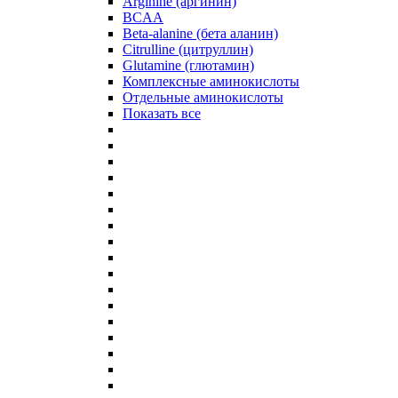
Arginine (аргинин)
BCAA
Beta-alanine (бета аланин)
Citrulline (цитруллин)
Glutamine (глютамин)
Комплексные аминокислоты
Отдельные аминокислоты
Показать все