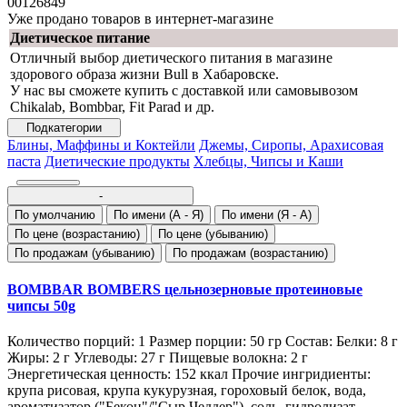
00126849
Уже продано товаров в интернет-магазине
Диетическое питание
Отличный выбор диетического питания в магазине
здорового образа жизни Bull в Хабаровске.
У нас вы сможете купить с доставкой или самовывозом
Chikalab, Bombbar, Fit Parad и др.
Подкатегории
Блины, Маффины и Коктейли
Джемы, Сиропы, Арахисовая
паста
Диетические продукты
Хлебцы, Чипсы и Каши
-
По умолчанию
По имени (A - Я)
По имени (Я - A)
По цене (возрастанию)
По цене (убыванию)
По продажам (убыванию)
По продажам (возрастанию)
BOMBBAR BOMBERS цельнозерновые протеиновые
чипсы 50g
Количество порций: 1 Размер порции: 50 гр Состав: Белки: 8 г
Жиры: 2 г Углеводы: 27 г Пищевые волокна: 2 г
Энергетическая ценность: 152 ккал Прочие ингридиенты:
крупа рисовая, крупа кукурузная, гороховый белок, вода,
ароматизатор ("Бекон"/"Сыр Чеддер"), соль, гидролизат