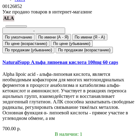
00126852
Уже продано товаров в интернет-магазине
ALA
-
По умолчанию
По имени (A - Я)
По имени (Я - A)
По цене (возрастанию)
По цене (убыванию)
По продажам (убыванию)
По продажам (возрастанию)
NaturalSupp Альфа липоевая кислота 100mg 60 caps
Alpha lipoic acid - альфа-липоевая кислота, является
необходимым кофактором для многих митохондриальных
ферментов в процессе анаболизма и катаболизма альфа-
кетокислот и аминокислот. Участвует в реакциях переноса
ацильных групп, взаимодействует и восстанавливает
эндогенный глутатион. АЛК способна захватывать свободные
радикалы, регулировать связывание тяжёлых металлов.
Основная функция α- липоевой кислоты - прямое участие в
углеводном обмене, а им
700.00 р.
В наличии: 1