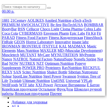
0
0.00 р.
1881
21Century
AOLIKES
Applied Nutrition
aTech
aTech
PREMIUM
AWOCHACTIVE
Be first
BioTechUSA
BOMBBAR
BootyBar
BSN
Cellucor
Choco Light
Cloma Pharma
Cobra Labs
Coca Cola
CYBERMASS
Envenom Pharm
Epic Labs
Fit Kit
Fit
PARAD
Fitness Food Factory
Fitness Кондитерская
FitnesShock
FitRule
GEON
Horror Laboratory
Innovative
insane labz
IRONMAN
IRONTRUE
ITSTYLE
KAL
MADMAX
Magic
Elements
Mass Nutrition
MAXLER
MD (Muscular Development)
Muscletech
MUTANT
MyCare
MYNUTRITION
MyProtein
Nanox
NATROL
Natural Factors
NaturalSupp
Nongfu Spring
Not
Bad
NOW
NUTREX
NZT
Optimum Nutrition
Popeye
Supplements
POWER PRO
Proteinrex
RavNutrition
RECKFUL
REXY
SAN
Scitec Nutrition
Shaker Bottle
Siberian Nutrogunz
Solgar
SportLine Nutrition
Steel Power
Swanson
Syntrax
Tree of
Life
Twinlab
Ultimate Nutrition
UniONE
Universal
VPLab
WellFoods
WTF labz
XXI Power
Детские Витамины
Ё Батон
Корейская продукция
Остальное
ФрукДоза
Шоколад ручной
работы
Японская продукция
Прочее
Добавки для здоровья
ALA