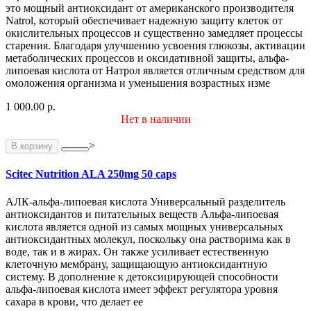
это мощный антиоксидант от американского производителя
Natrol, который обеспечивает надежную защиту клеток от
окислительных процессов и существенно замедляет процессы
старения. Благодаря улучшению усвоения глюкозы, активации
метаболических процессов и оксидативной защиты, альфа-
липоевая кислота от Натрол является отличным средством для
омоложения организма и уменьшения возрастных изме
1 000.00 р.
Нет в наличии
>
В корзину
Scitec Nutrition ALA 250mg 50 caps
АЛК-альфа-липоевая кислота Универсальный разделитель
антиоксидантов и питательных веществ Альфа-липоевая
кислота является одной из самых мощных универсальных
антиоксидантных молекул, поскольку она растворима как в
воде, так и в жирах. Он также усиливает естественную
клеточную мембрану, защищающую антиоксидантную
систему. В дополнение к детоксицирующей способности
альфа-липоевая кислота имеет эффект регулятора уровня
сахара в крови, что делает ее