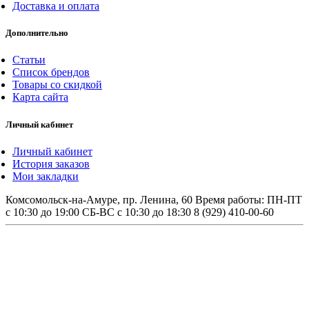
Доставка и оплата
Дополнительно
Статьи
Список брендов
Товары со скидкой
Карта сайта
Личный кабинет
Личный кабинет
История заказов
Мои закладки
Комсомольск-на-Амуре, пр. Ленина, 60
Время работы: ПН-ПТ
с 10:30 до 19:00 СБ-ВС с 10:30 до 18:30
8 (929) 410-00-60
Обращаем ваше внимание на то, что данный
интернет-сайт, а также вся информация о товарах и
ценах, предоставленная на нём, носит
исключительно информационный характер и ни при
каких условиях не является публичной офертой,