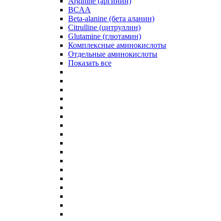
Arginine (аргинин)
BCAA
Beta-alanine (бета аланин)
Citrulline (цитруллин)
Glutamine (глютамин)
Комплексные аминокислоты
Отдельные аминокислоты
Показать все