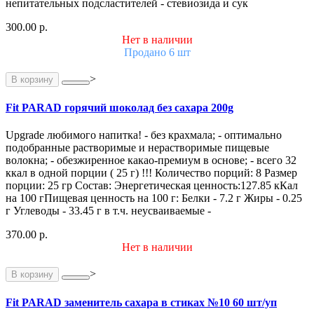
непитательных подсластителей - стевиозида и сук
300.00 р.
Нет в наличии
Продано 6 шт
>
В корзину
Fit PARAD горячий шоколад без сахара 200g
Upgrade любимого напитка! - без крахмала; - оптимально
подобранные растворимые и нерастворимые пищевые
волокна; - обезжиренное какао-премиум в основе; - всего 32
ккал в одной порции ( 25 г) !!! Количество порций: 8 Размер
порции: 25 гр Состав: Энергетическая ценность:127.85 кКал
на 100 гПищевая ценность на 100 г: Белки - 7.2 г Жиры - 0.25
г Углеводы - 33.45 г в т.ч. неусваиваемые -
370.00 р.
Нет в наличии
>
В корзину
Fit PARAD заменитель сахара в стиках №10 60 шт/уп