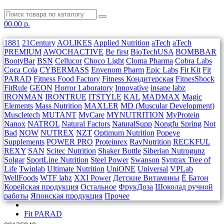
0
0.00 р.
1881
21Century
AOLIKES
Applied Nutrition
aTech
aTech
PREMIUM
AWOCHACTIVE
Be first
BioTechUSA
BOMBBAR
BootyBar
BSN
Cellucor
Choco Light
Cloma Pharma
Cobra Labs
Coca Cola
CYBERMASS
Envenom Pharm
Epic Labs
Fit Kit
Fit
PARAD
Fitness Food Factory
Fitness Кондитерская
FitnesShock
FitRule
GEON
Horror Laboratory
Innovative
insane labz
IRONMAN
IRONTRUE
ITSTYLE
KAL
MADMAX
Magic
Elements
Mass Nutrition
MAXLER
MD (Muscular Development)
Muscletech
MUTANT
MyCare
MYNUTRITION
MyProtein
Nanox
NATROL
Natural Factors
NaturalSupp
Nongfu Spring
Not
Bad
NOW
NUTREX
NZT
Optimum Nutrition
Popeye
Supplements
POWER PRO
Proteinrex
RavNutrition
RECKFUL
REXY
SAN
Scitec Nutrition
Shaker Bottle
Siberian Nutrogunz
Solgar
SportLine Nutrition
Steel Power
Swanson
Syntrax
Tree of
Life
Twinlab
Ultimate Nutrition
UniONE
Universal
VPLab
WellFoods
WTF labz
XXI Power
Детские Витамины
Ё Батон
Корейская продукция
Остальное
ФрукДоза
Шоколад ручной
работы
Японская продукция
Прочее
Fit PARAD