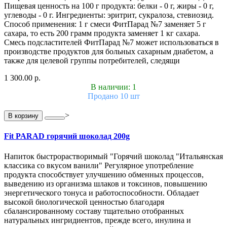
Пищевая ценность на 100 г продукта: белки - 0 г, жиры - 0 г,
углеводы - 0 г. Ингредиенты: эритрит, сукралоза, стевиозид.
Способ применения: 1 г смеси ФитПарад №7 заменяет 5 г
сахара, то есть 200 грамм продукта заменяет 1 кг сахара.
Смесь подсластителей ФитПарад №7 может использоваться в
производстве продуктов для больных сахарным диабетом, а
также для целевой группы потребителей, следящи
1 300.00 р.
В наличии: 1
Продано 10 шт
>
В корзину
Fit PARAD горячий шоколад 200g
Напиток быстрорастворимый "Горячий шоколад "Итальянская
классика со вкусом ванили" Регулярное употребление
продукта способствует улучшению обменных процессов,
выведению из организма шлаков и токсинов, повышению
энергетического тонуса и работоспособности. Обладает
высокой биологической ценностью благодаря
сбалансированному составу тщательно отобранных
натуральных ингридиентов, прежде всего, инулина и