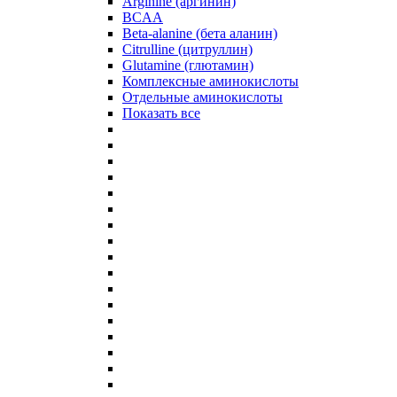
Arginine (аргинин)
BCAA
Beta-alanine (бета аланин)
Citrulline (цитруллин)
Glutamine (глютамин)
Комплексные аминокислоты
Отдельные аминокислоты
Показать все