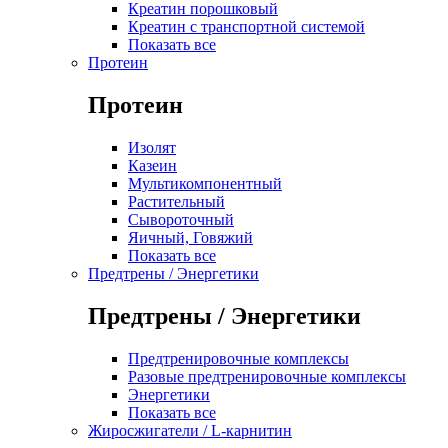
Креатин порошковый
Креатин с транспортной системой
Показать все
Протеин
Протеин
Изолят
Казеин
Мультикомпонентный
Растительный
Сывороточный
Яичный, Говяжий
Показать все
Предтрены / Энергетики
Предтрены / Энергетики
Предтренировочные комплексы
Разовые предтренировочные комплексы
Энергетики
Показать все
Жиросжигатели / L-карнитин