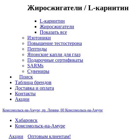
Жиросжигатели / L-карнитин
L-карнитин
Жиросжигатели
Показать все
Изотоники
Повышение тестостерона
Пептиды
Японские капли для глаз
Подарочные сертификаты
SARMs
Сувениры
Поиск
Таблица брендов
Доставка и оплата
Контакты
Акции
Комсомольск-на-Амуре, пр. Ленина, 60
Комсомольск-на-Амуре
Хабаровск
Комсомольск-на-Амуре
Акции
Оптовым клиентам!