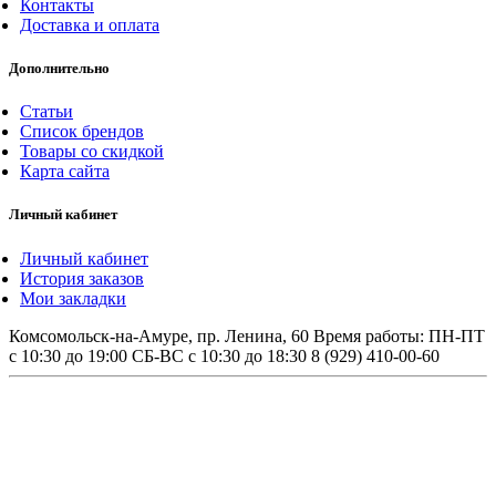
Контакты
Доставка и оплата
Дополнительно
Статьи
Список брендов
Товары со скидкой
Карта сайта
Личный кабинет
Личный кабинет
История заказов
Мои закладки
Комсомольск-на-Амуре, пр. Ленина, 60
Время работы: ПН-ПТ
с 10:30 до 19:00 СБ-ВС с 10:30 до 18:30
8 (929) 410-00-60
Обращаем ваше внимание на то, что данный
интернет-сайт, а также вся информация о товарах и
ценах, предоставленная на нём, носит
исключительно информационный характер и ни при
каких условиях не является публичной офертой,