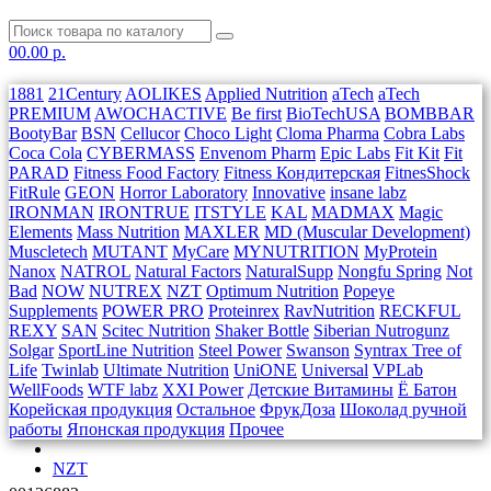
0
0.00 р.
1881
21Century
AOLIKES
Applied Nutrition
aTech
aTech
PREMIUM
AWOCHACTIVE
Be first
BioTechUSA
BOMBBAR
BootyBar
BSN
Cellucor
Choco Light
Cloma Pharma
Cobra Labs
Coca Cola
CYBERMASS
Envenom Pharm
Epic Labs
Fit Kit
Fit
PARAD
Fitness Food Factory
Fitness Кондитерская
FitnesShock
FitRule
GEON
Horror Laboratory
Innovative
insane labz
IRONMAN
IRONTRUE
ITSTYLE
KAL
MADMAX
Magic
Elements
Mass Nutrition
MAXLER
MD (Muscular Development)
Muscletech
MUTANT
MyCare
MYNUTRITION
MyProtein
Nanox
NATROL
Natural Factors
NaturalSupp
Nongfu Spring
Not
Bad
NOW
NUTREX
NZT
Optimum Nutrition
Popeye
Supplements
POWER PRO
Proteinrex
RavNutrition
RECKFUL
REXY
SAN
Scitec Nutrition
Shaker Bottle
Siberian Nutrogunz
Solgar
SportLine Nutrition
Steel Power
Swanson
Syntrax
Tree of
Life
Twinlab
Ultimate Nutrition
UniONE
Universal
VPLab
WellFoods
WTF labz
XXI Power
Детские Витамины
Ё Батон
Корейская продукция
Остальное
ФрукДоза
Шоколад ручной
работы
Японская продукция
Прочее
NZT