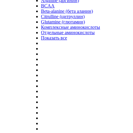
Arginine (аргинин)
BCAA
Beta-alanine (бета аланин)
Citrulline (цитруллин)
Glutamine (глютамин)
Комплексные аминокислоты
Отдельные аминокислоты
Показать все