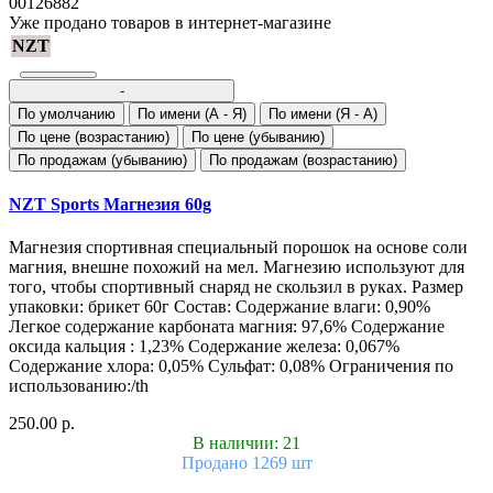
00126882
Уже продано товаров в интернет-магазине
NZT
-
По умолчанию
По имени (A - Я)
По имени (Я - A)
По цене (возрастанию)
По цене (убыванию)
По продажам (убыванию)
По продажам (возрастанию)
NZT Sports Магнезия 60g
Магнезия спортивная специальный порошок на основе соли
магния, внешне похожий на мел. Магнезию используют для
того, чтобы спортивный снаряд не скользил в руках. Размер
упаковки: брикет 60г Состав: Содержание влаги: 0,90%
Легкое содержание карбоната магния: 97,6% Содержание
оксида кальция : 1,23% Содержание железа: 0,067%
Содержание хлора: 0,05% Сульфат: 0,08% Ограничения по
использованию:/th
250.00 р.
В наличии: 21
Продано 1269 шт