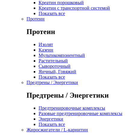
Креатин порошковый
Креатин с транспортной системой
Показать все
Протеин
Протеин
Изолят
Казеин
Мультикомпонентный
Растительный
Сывороточный
Яичный, Говяжий
Показать все
Предтрены / Энергетики
Предтрены / Энергетики
Предтренировочные комплексы
Разовые предтренировочные комплексы
Энергетики
Показать все
Жиросжигатели / L-карнитин