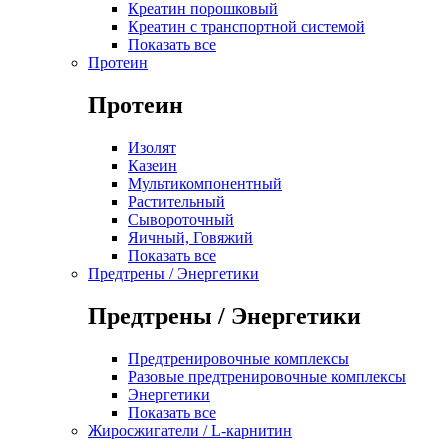
Креатин порошковый
Креатин с транспортной системой
Показать все
Протеин
Протеин
Изолят
Казеин
Мультикомпонентный
Растительный
Сывороточный
Яичный, Говяжий
Показать все
Предтрены / Энергетики
Предтрены / Энергетики
Предтренировочные комплексы
Разовые предтренировочные комплексы
Энергетики
Показать все
Жиросжигатели / L-карнитин