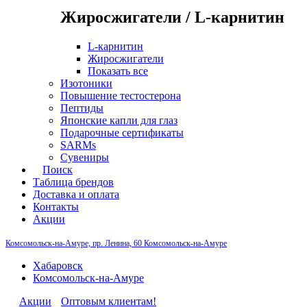
Жиросжигатели / L-карнитин
L-карнитин
Жиросжигатели
Показать все
Изотоники
Повышение тестостерона
Пептиды
Японские капли для глаз
Подарочные сертификаты
SARMs
Сувениры
Поиск
Таблица брендов
Доставка и оплата
Контакты
Акции
Комсомольск-на-Амуре, пр. Ленина, 60
Комсомольск-на-Амуре
Хабаровск
Комсомольск-на-Амуре
Акции
Оптовым клиентам!