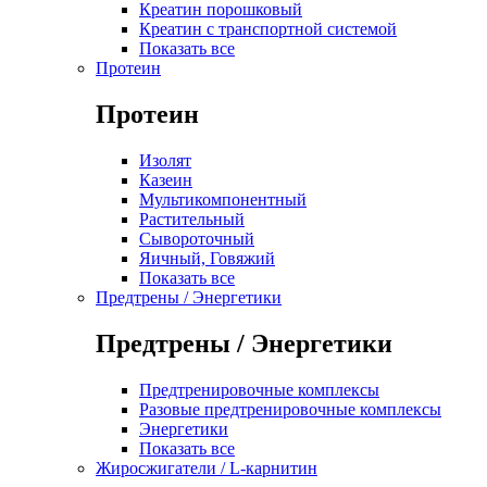
Креатин порошковый
Креатин с транспортной системой
Показать все
Протеин
Протеин
Изолят
Казеин
Мультикомпонентный
Растительный
Сывороточный
Яичный, Говяжий
Показать все
Предтрены / Энергетики
Предтрены / Энергетики
Предтренировочные комплексы
Разовые предтренировочные комплексы
Энергетики
Показать все
Жиросжигатели / L-карнитин