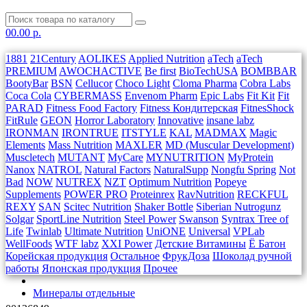
0
0.00 р.
1881
21Century
AOLIKES
Applied Nutrition
aTech
aTech
PREMIUM
AWOCHACTIVE
Be first
BioTechUSA
BOMBBAR
BootyBar
BSN
Cellucor
Choco Light
Cloma Pharma
Cobra Labs
Coca Cola
CYBERMASS
Envenom Pharm
Epic Labs
Fit Kit
Fit
PARAD
Fitness Food Factory
Fitness Кондитерская
FitnesShock
FitRule
GEON
Horror Laboratory
Innovative
insane labz
IRONMAN
IRONTRUE
ITSTYLE
KAL
MADMAX
Magic
Elements
Mass Nutrition
MAXLER
MD (Muscular Development)
Muscletech
MUTANT
MyCare
MYNUTRITION
MyProtein
Nanox
NATROL
Natural Factors
NaturalSupp
Nongfu Spring
Not
Bad
NOW
NUTREX
NZT
Optimum Nutrition
Popeye
Supplements
POWER PRO
Proteinrex
RavNutrition
RECKFUL
REXY
SAN
Scitec Nutrition
Shaker Bottle
Siberian Nutrogunz
Solgar
SportLine Nutrition
Steel Power
Swanson
Syntrax
Tree of
Life
Twinlab
Ultimate Nutrition
UniONE
Universal
VPLab
WellFoods
WTF labz
XXI Power
Детские Витамины
Ё Батон
Корейская продукция
Остальное
ФрукДоза
Шоколад ручной
работы
Японская продукция
Прочее
Минералы отдельные