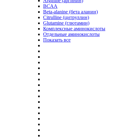
Arginine (аргинин)
BCAA
Beta-alanine (бета аланин)
Citrulline (цитруллин)
Glutamine (глютамин)
Комплексные аминокислоты
Отдельные аминокислоты
Показать все