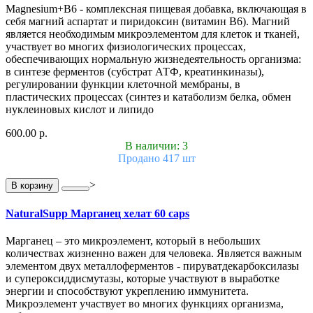
Magnesium+B6 - комплексная пищевая добавка, включающая в
себя магний аспартат и пиридоксин (витамин В6). Магний
является необходимым микроэлементом для клеток и тканей,
участвует во многих физиологических процессах,
обеспечивающих нормальную жизнедеятельность организма:
в синтезе ферментов (субстрат АТФ, креатинкиназы),
регулировании функции клеточной мембраны, в
пластических процессах (синтез и катаболизм белка, обмен
нуклеиновых кислот и липидо
600.00 р.
В наличии: 3
Продано 417 шт
>
В корзину
NaturalSupp Марганец хелат 60 caps
Марганец – это микроэлемент, который в небольших
количествах жизненно важен для человека. Является важным
элементом двух металлоферментов - пируватдекарбоксилазы
и супероксиддисмутазы, которые участвуют в выработке
энергии и способствуют укреплению иммунитета.
Микроэлемент участвует во многих функциях организма,