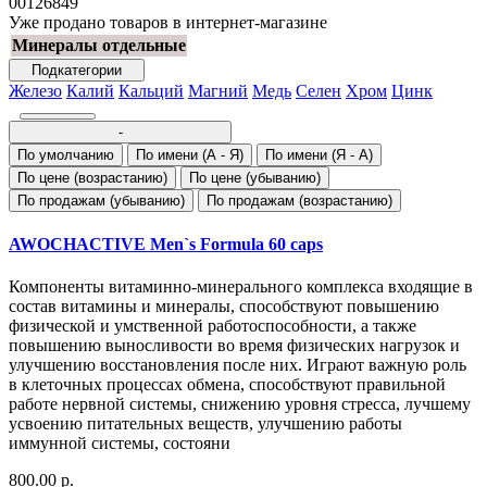
00126849
Уже продано товаров в интернет-магазине
Минералы отдельные
Подкатегории
Железо
Калий
Кальций
Магний
Медь
Селен
Хром
Цинк
-
По умолчанию
По имени (A - Я)
По имени (Я - A)
По цене (возрастанию)
По цене (убыванию)
По продажам (убыванию)
По продажам (возрастанию)
AWOCHACTIVE Men`s Formula 60 caps
Компоненты витаминно-минерального комплекса входящие в
состав витамины и минералы, способствуют повышению
физической и умственной работоспособности, а также
повышению выносливости во время физических нагрузок и
улучшению восстановления после них. Играют важную роль
в клеточных процессах обмена, способствуют правильной
работе нервной системы, снижению уровня стресса, лучшему
усвоению питательных веществ, улучшению работы
иммунной системы, состояни
800.00 р.