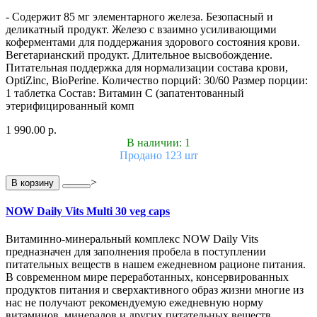
- Содержит 85 мг элементарного железа. Безопасный и
деликатный продукт. Железо с взаимно усиливающими
коферментами для поддержания здорового состояния крови.
Вегетарианский продукт. Длительное высвобождение.
Питательная поддержка для нормализации состава крови,
OptiZinc, BioPerine. Количество порций: 30/60 Размер порции:
1 таблетка Состав: Витамин С (запатентованный
этерифицированный комп
1 990.00 р.
В наличии: 1
Продано 123 шт
>
В корзину
NOW Daily Vits Multi 30 veg caps
Витаминно-минеральный комплекс NOW Daily Vits
предназначен для заполнения пробела в поступлении
питательных веществ в нашем ежедневном рационе питания.
В современном мире переработанных, консервированных
продуктов питания и сверхактивного образ жизни многие из
нас не получают рекомендуемую ежедневную норму
витаминов, минералов и других питательных веществ.