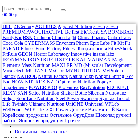
0
0.00 р.
1881
21Century
AOLIKES
Applied Nutrition
aTech
aTech
PREMIUM
AWOCHACTIVE
Be first
BioTechUSA
BOMBBAR
BootyBar
BSN
Cellucor
Choco Light
Cloma Pharma
Cobra Labs
Coca Cola
CYBERMASS
Envenom Pharm
Epic Labs
Fit Kit
Fit
PARAD
Fitness Food Factory
Fitness Кондитерская
FitnesShock
FitRule
GEON
Horror Laboratory
Innovative
insane labz
IRONMAN
IRONTRUE
ITSTYLE
KAL
MADMAX
Magic
Elements
Mass Nutrition
MAXLER
MD (Muscular Development)
Muscletech
MUTANT
MyCare
MYNUTRITION
MyProtein
Nanox
NATROL
Natural Factors
NaturalSupp
Nongfu Spring
Not
Bad
NOW
NUTREX
NZT
Optimum Nutrition
Popeye
Supplements
POWER PRO
Proteinrex
RavNutrition
RECKFUL
REXY
SAN
Scitec Nutrition
Shaker Bottle
Siberian Nutrogunz
Solgar
SportLine Nutrition
Steel Power
Swanson
Syntrax
Tree of
Life
Twinlab
Ultimate Nutrition
UniONE
Universal
VPLab
WellFoods
WTF labz
XXI Power
Детские Витамины
Ё Батон
Корейская продукция
Остальное
ФрукДоза
Шоколад ручной
работы
Японская продукция
Прочее
Витамины комплексные