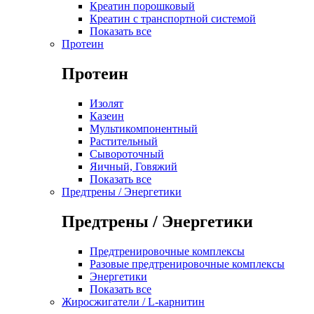
Креатин порошковый
Креатин с транспортной системой
Показать все
Протеин
Протеин
Изолят
Казеин
Мультикомпонентный
Растительный
Сывороточный
Яичный, Говяжий
Показать все
Предтрены / Энергетики
Предтрены / Энергетики
Предтренировочные комплексы
Разовые предтренировочные комплексы
Энергетики
Показать все
Жиросжигатели / L-карнитин