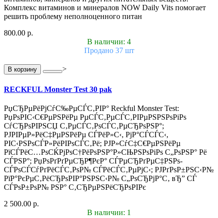
Комплекс витаминов и минералов NOW Daily Vits помогает
решить проблему неполноценного питан
800.00 р.
В наличии: 4
Продано 37 шт
>
В корзину
RECKFUL Monster Test 30 pak
РџСЂРµРёРјСѓС‰РµСЃС‚РІР° Reckful Monster Test:
РџРѕРІС‹С€РµРЅРёРµ РµСЃС‚РµСЃС‚РІРµРЅРЅРѕРіРѕ
СѓСЂРѕРІРЅСЏ С‚РµСЃС‚РѕСЃС‚РµСЂРѕРЅР°;
РЈРІРµР»РёС‡РµРЅРёРµ СЃРёР»С‹, РјР°СЃСЃС‹,
РІС‹РЅРѕСЃР»РёРІРѕСЃС‚Рё; РЈР»СѓС‡С€РµРЅРёРµ
РїСЃРёС…РѕСЌРјРѕС†РёРѕРЅР°Р»СЊРЅРѕРіРѕ С„РѕРЅР° Рё
СЃРЅР°; РџРѕРґРґРµСЂР¶РєР° СЃРµСЂРґРµС‡РЅРѕ-
СЃРѕСЃСѓРґРёСЃС‚РѕР№ СЃРёСЃС‚РµРјС‹; РЈРґРѕР±РЅС‹Р№
РїР°РєРµС‚РёСЂРѕРІР°РЅРЅС‹Р№ С„РѕСЂРјР°С‚ вЂ” СЃ
СЃРѕР±РѕР№ РЅР° С‚СЂРµРЅРёСЂРѕРІРє
2 500.00 р.
В наличии: 1