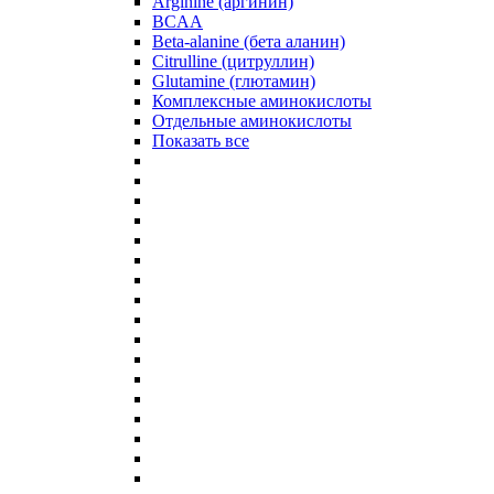
Arginine (аргинин)
BCAA
Beta-alanine (бета аланин)
Citrulline (цитруллин)
Glutamine (глютамин)
Комплексные аминокислоты
Отдельные аминокислоты
Показать все