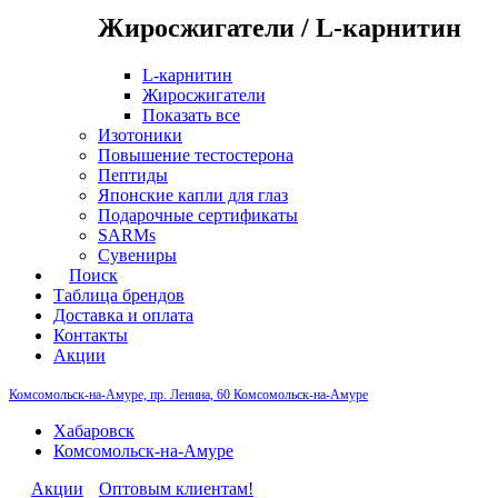
Жиросжигатели / L-карнитин
L-карнитин
Жиросжигатели
Показать все
Изотоники
Повышение тестостерона
Пептиды
Японские капли для глаз
Подарочные сертификаты
SARMs
Сувениры
Поиск
Таблица брендов
Доставка и оплата
Контакты
Акции
Комсомольск-на-Амуре, пр. Ленина, 60
Комсомольск-на-Амуре
Хабаровск
Комсомольск-на-Амуре
Акции
Оптовым клиентам!