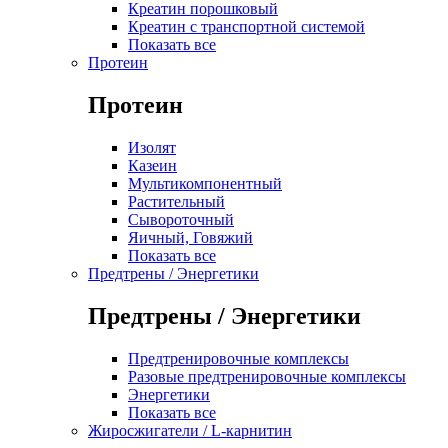
Креатин порошковый
Креатин с транспортной системой
Показать все
Протеин
Протеин
Изолят
Казеин
Мультикомпонентный
Растительный
Сывороточный
Яичный, Говяжий
Показать все
Предтрены / Энергетики
Предтрены / Энергетики
Предтренировочные комплексы
Разовые предтренировочные комплексы
Энергетики
Показать все
Жиросжигатели / L-карнитин