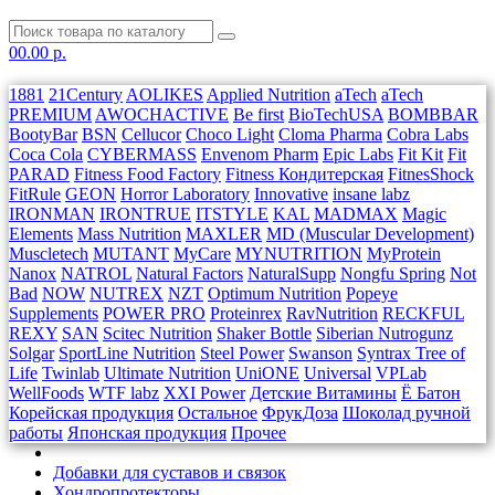
0
0.00 р.
1881
21Century
AOLIKES
Applied Nutrition
aTech
aTech
PREMIUM
AWOCHACTIVE
Be first
BioTechUSA
BOMBBAR
BootyBar
BSN
Cellucor
Choco Light
Cloma Pharma
Cobra Labs
Coca Cola
CYBERMASS
Envenom Pharm
Epic Labs
Fit Kit
Fit
PARAD
Fitness Food Factory
Fitness Кондитерская
FitnesShock
FitRule
GEON
Horror Laboratory
Innovative
insane labz
IRONMAN
IRONTRUE
ITSTYLE
KAL
MADMAX
Magic
Elements
Mass Nutrition
MAXLER
MD (Muscular Development)
Muscletech
MUTANT
MyCare
MYNUTRITION
MyProtein
Nanox
NATROL
Natural Factors
NaturalSupp
Nongfu Spring
Not
Bad
NOW
NUTREX
NZT
Optimum Nutrition
Popeye
Supplements
POWER PRO
Proteinrex
RavNutrition
RECKFUL
REXY
SAN
Scitec Nutrition
Shaker Bottle
Siberian Nutrogunz
Solgar
SportLine Nutrition
Steel Power
Swanson
Syntrax
Tree of
Life
Twinlab
Ultimate Nutrition
UniONE
Universal
VPLab
WellFoods
WTF labz
XXI Power
Детские Витамины
Ё Батон
Корейская продукция
Остальное
ФрукДоза
Шоколад ручной
работы
Японская продукция
Прочее
Добавки для суставов и связок
Хондропротекторы