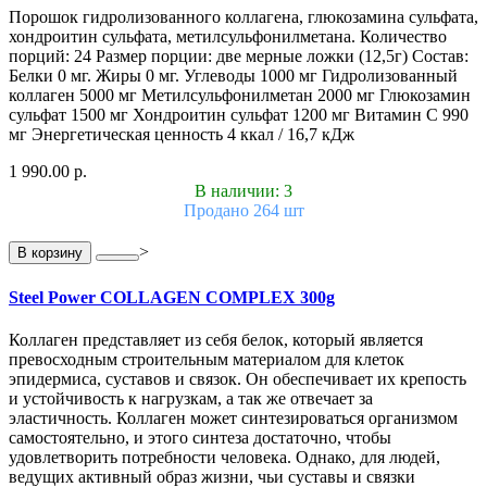
Порошок гидролизованного коллагена, глюкозамина сульфата,
хондроитин сульфата, метилсульфонилметана. Количество
порций: 24 Размер порции: две мерные ложки (12,5г) Состав:
Белки 0 мг. Жиры 0 мг. Углеводы 1000 мг Гидролизованный
коллаген 5000 мг Метилсульфонилметан 2000 мг Глюкозамин
сульфат 1500 мг Хондроитин сульфат 1200 мг Витамин С 990
мг Энергетическая ценность 4 ккал / 16,7 кДж
1 990.00 р.
В наличии: 3
Продано 264 шт
>
В корзину
Steel Power COLLAGEN COMPLEX 300g
Коллаген представляет из себя белок, который является
превосходным строительным материалом для клеток
эпидермиса, суставов и связок. Он обеспечивает их крепость
и устойчивость к нагрузкам, а так же отвечает за
эластичность. Коллаген может синтезироваться организмом
самостоятельно, и этого синтеза достаточно, чтобы
удовлетворить потребности человека. Однако, для людей,
ведущих активный образ жизни, чьи суставы и связки