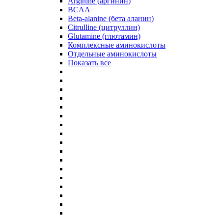
Arginine (аргинин)
BCAA
Beta-alanine (бета аланин)
Citrulline (цитруллин)
Glutamine (глютамин)
Комплексные аминокислоты
Отдельные аминокислоты
Показать все